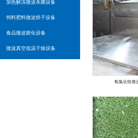
加热解冻微波杀菌设备
饲料肥料微波烘干设备
食品微波膨化设备
微波真空低温干燥设备
氧氯化锆微