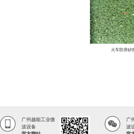
火车防滑砂
广州越能工业微
广
波设备
波
官方网站
官