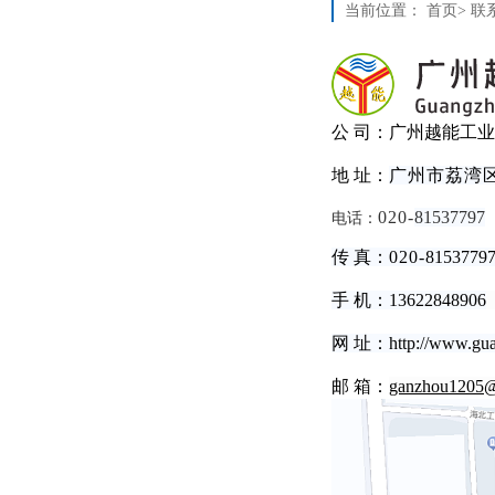
当前位置：
首页
>
联
公 司：广州越能工
地 址：
广州市荔湾区
020-
81537797
电话：
传 真：
020-
8153779
手 机：13622848906
网 址：
http://www.
gu
邮 箱：
ganzhou1205